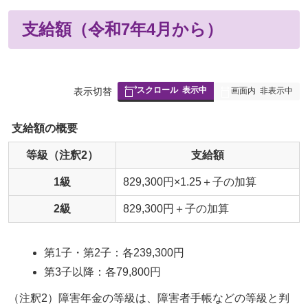
支給額（令和7年4月から）
スクロール
表示中
表
表示切替
画面内
非表示中
組
み
支給額の概要
の
等級
（注釈2）
支給額
1級
829,300円×1.25＋子の加算
2級
829,300円＋子の加算
第1子・第2子：各239,300円
第3子以降：各79,800円
（注釈2）障害年金の等級は、障害者手帳などの等級と判