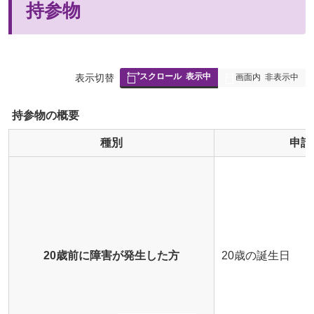
持参物
スクロール
表示中
表
表示切替
画面内
非表示中
組
み
持参物の概要
の
種別
申請
20歳前に障害が発生した方
20歳の誕生日