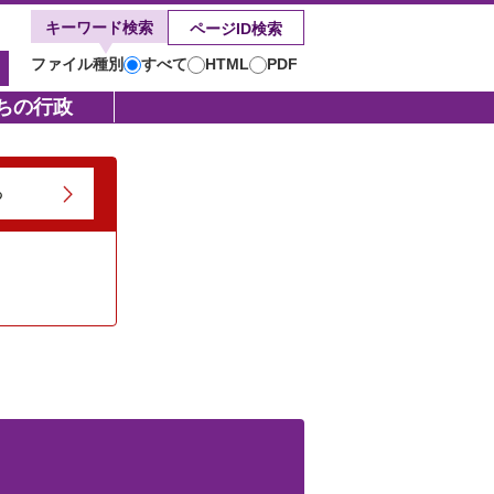
キーワード検索
ページID検索
ファイル種別
すべて
HTML
PDF
キ
ー
ちの行政
ワ
ー
る
ド
検
索