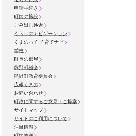
申請手続き
町内の施設
ごみ出し検索
くらしのナビゲーション
くまのっ子 子育てナビ
学校
町長の部屋
熊野町議会
熊野町教育委員会
広報くまの
お問い合わせ
町政に関するご意見・ご提案
サイトマップ
サイトのご利用について
注目情報
町内放送