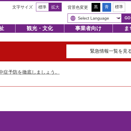
背
背
背
黒
青
標準
文字サイズ
標準
拡大
背景色変更
景
景
景
色
色
色
（
（
GO
を
を
を
初
初
黒
青
元
期
期
色
色
に
状
状
祉
観光・文化
事業者向け
ま
に
に
戻
態
態
す
す
す
）
）
る
る
緊急情報一覧を見
中症予防を徹底しましょう。