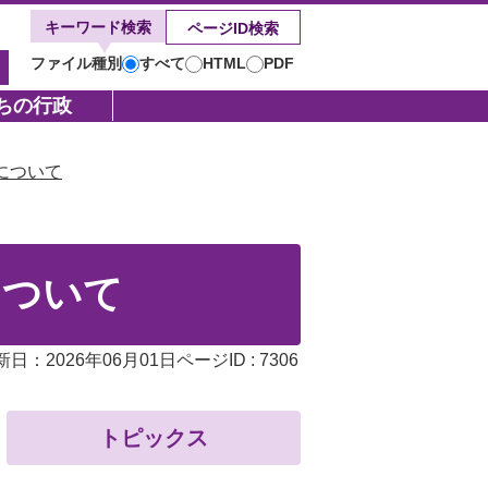
キーワード検索
ページID検索
ファイル種別
すべて
HTML
PDF
キ
ー
ちの行政
ワ
ー
について
ド
検
索
について
ページID :
7306
新日：2026年06月01日
トピックス