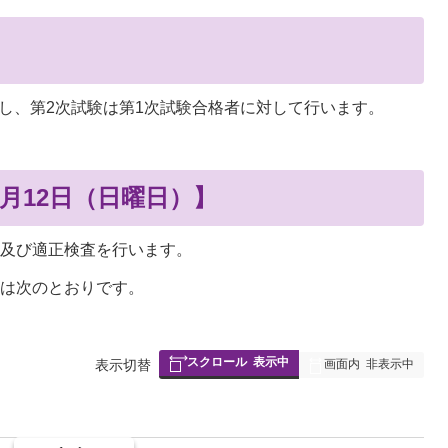
とし、第2次試験は第1次試験合格者に対して行います。
7月12日（日曜日）】
）及び適正検査を行います。
間は次のとおりです。
スクロール
表示中
表
表示切替
画面内
非表示中
組
み
の