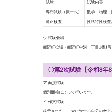
試験
試験内容
専門試験（択一式）
数学・物理・
適正検査
性格特性検査
ウ 試験会場
熊野町役場（熊野町中溝一丁目1番1号
〇第2次試験【令和8年
ア 面接試験
個別面接によって行います。
イ 作文試験
提示されたテーマに対する自分の考え