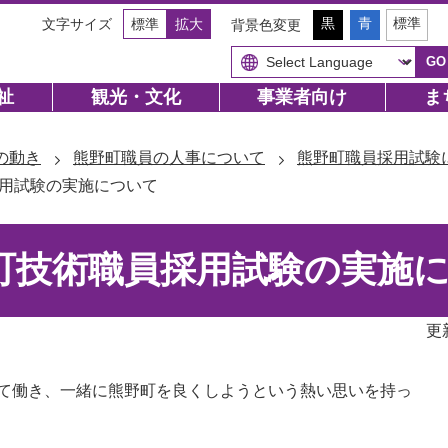
背
背
背
黒
青
標準
文字サイズ
標準
拡大
背景色変更
景
景
景
色
色
色
（
（
GO
を
を
を
初
初
黒
青
元
期
期
色
色
に
状
状
祉
観光・文化
事業者向け
ま
に
に
戻
態
態
す
す
す
）
）
る
る
の動き
熊野町職員の人事について
熊野町職員採用試験
採用試験の実施について
町技術職員採用試験の実施
更
て働き、一緒に熊野町を良くしようという熱い思いを持っ