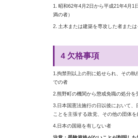
1. 昭和62年4月2日から平成21年4
満の者）
2. 土木または建築を専攻した者また
4 欠格事項
1.拘禁刑以上の刑に処せられ、その
での者
2.熊野町の機関から懲戒免職の処分を
3.日本国憲法施行の日以後において
ことを主張する政党、その他の団体を
4.日本の国籍を有しない者
注意：受験資格がないことが判明した