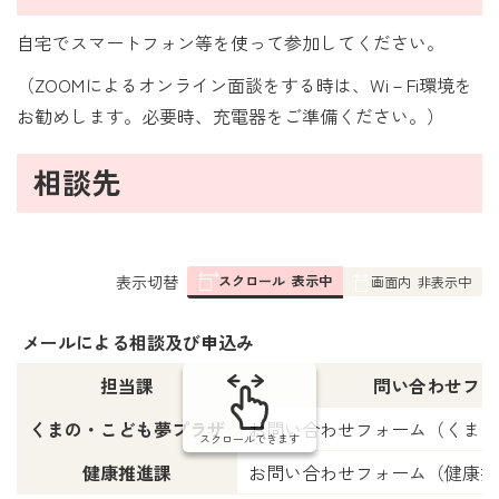
自宅でスマートフォン等を使って参加してください。
（ZOOMによるオンライン面談をする時は、Wi－Fi環境を
お勧めします。必要時、充電器をご準備ください。）
相談先
スクロール
表示中
表
表示切替
画面内
非表示中
組
み
メールによる相談及び申込み
の
担当課
問い合わせフォ
くまの・こども夢プラザ
お問い合わせフォーム（くまの
スクロールできます
健康推進課
お問い合わせフォーム（健康推