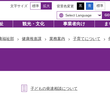
背
背
背
黒
青
標準
文字サイズ
標準
拡大
背景色変更
景
景
景
色
色
色
（
（
GO
を
を
を
初
初
黒
青
元
期
期
色
色
に
状
状
祉
観光・文化
事業者向け
ま
に
に
戻
態
態
す
す
す
）
）
る
る
康福祉部
健康推進課
業務案内
子育てについて
子どもの発達相談について