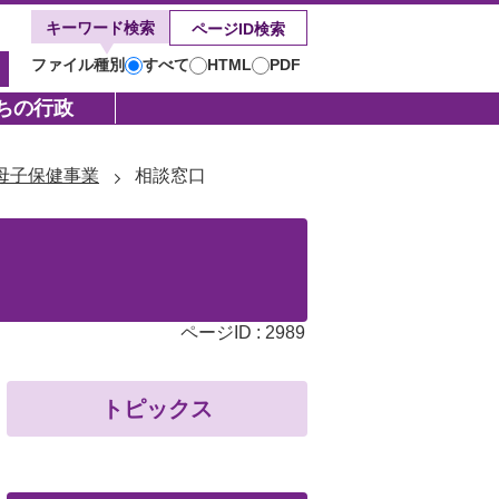
キーワード検索
ページID検索
ファイル種別
すべて
HTML
PDF
キ
ー
ちの行政
ワ
ー
母子保健事業
相談窓口
ド
検
索
ページID :
2989
トピックス