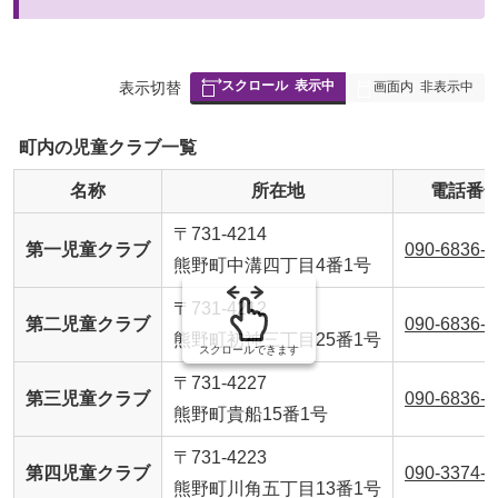
スクロール
表示中
表
表示切替
画面内
非表示中
組
み
町内の児童クラブ一覧
の
名称
所在地
電話番
〒731-4214
第一児童クラブ
090-6836-3
熊野町中溝四丁目4番1号
〒731-4212
第二児童クラブ
090-6836-3
熊野町初神三丁目25番1号
スクロールできます
〒731-4227
第三児童クラブ
090-6836-3
熊野町貴船15番1号
〒731-4223
第四児童クラブ
090-3374-3
熊野町川角五丁目13番1号